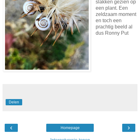
slakken gezien op
een plant. Een
zeldzaam moment
en toch een
prachtig beeld al
dus Ronny Put
Delen
‹
›
Homepage
Internetversie tonen