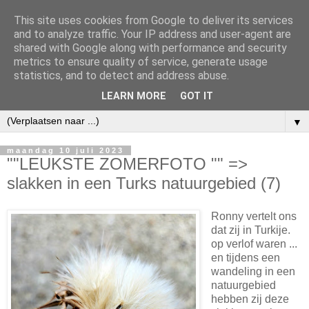
This site uses cookies from Google to deliver its services
and to analyze traffic. Your IP address and user-agent are
shared with Google along with performance and security
metrics to ensure quality of service, generate usage
statistics, and to detect and address abuse.
LEARN MORE
GOT IT
▼
maandag 10 juli 2023
""LEUKSTE ZOMERFOTO "" =>
slakken in een Turks natuurgebied (7)
Ronny vertelt ons
dat zij in Turkije.
op verlof waren ...
en tijdens een
wandeling in een
natuurgebied
hebben zij deze