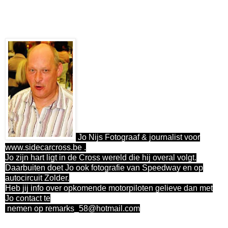
Jo Nijs Fotograaf & journalist voor
www.sidecarcross.be .
Jo zijn hart ligt in de Cross wereld die hij overal volgt.
Daarbuiten doet Jo ook fotografie van Speedway en op
autocircuit Zolder.
Heb jij info over opkomende motorpiloten gelieve dan met
Jo contact te
nemen op
remarks_58
@hotmail.com