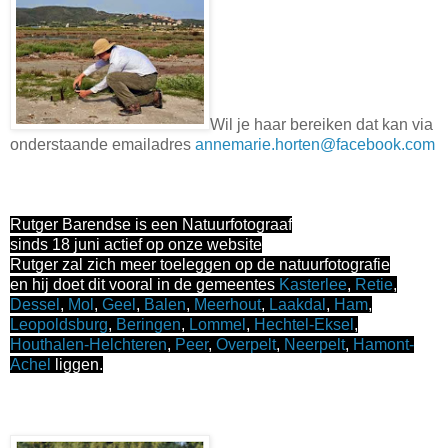
Wil je haar bereiken dat kan via
onderstaande emailadres
annemarie.horten@facebook.com
Rutger Barendse is een Natuurfotograaf
sinds 18 juni actief op onze website
Rutger zal zich meer toeleggen op de natuurfotografie
en hij doet dit vooral in de gemeentes
Kasterlee
,
Retie
,
Dessel
,
Mol
,
Geel
,
Balen
,
Meerhout
,
Laakdal
,
Ham
,
Leopoldsburg
,
Beringen
,
Lommel
,
Hechtel-Eksel
,
Houthalen-Helchteren
,
Peer
,
Overpelt
,
Neerpelt
,
Hamont-
Achel
liggen.