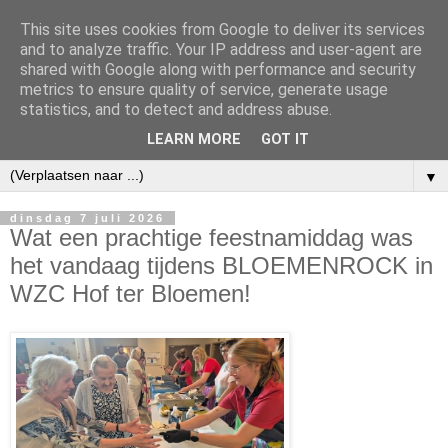
This site uses cookies from Google to deliver its services
and to analyze traffic. Your IP address and user-agent are
shared with Google along with performance and security
metrics to ensure quality of service, generate usage
statistics, and to detect and address abuse.
LEARN MORE
GOT IT
▼
dinsdag 7 juli 2026
Wat een prachtige feestnamiddag was
het vandaag tijdens BLOEMENROCK in
WZC Hof ter Bloemen!