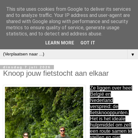
This site uses cookies from Google to deliver its services
and to analyze traffic. Your IP address and user-agent are
shared with Google along with performance and security
metrics to ensure quality of service, generate usage
statistics, and to detect and address abuse.
LEARN MORE
GOT IT
▼
dinsdag 7 juli 2026
Knoop jouw fietstocht aan elkaar
Ze liggen over heel
België en
Nederland
verspreid: de
fietsknooppunten.
Het is het ideale
hulpmiddel om zelf
een route samen te
stellen en niet