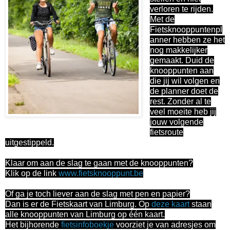
verloren te rijden.
Met de
Fietsknooppuntenpl
anner hebben ze het
nog makkelijker
gemaakt. Duid de
knooppunten aan
die jij wil volgen en
de planner doet de
rest. Zonder al te
veel moeite heb jij
jouw volgende
fietsroute
uitgestippeld.
Klaar om aan de slag te gaan met de knooppunten?
Klik op de link
www.fietsknooppunt.be
Of ga je toch liever aan de slag met pen en papier?
Dan is er de Fietskaart van Limburg. Op
deze kaart
staan
alle knooppunten van Limburg op één kaart.
Het bijhorende
fietsinfoboekje
voorziet je van adresjes om