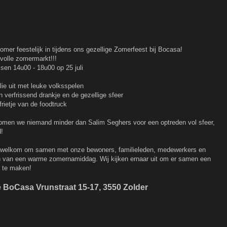
er feestelijk in tijdens ons gezellige Zomerfeest bij Bocasa!
volle zomermarkt!!!
sen 14u00 - 18u00 op 25 juli
ie uit met leuke volksspelen
 verfrissend drankje en de gezellige sfeer
frietje van de foodtruck
omen we niemand minder dan Salim Seghers voor een optreden vol sfeer,
d!
e welkom om samen met onze bewoners, familieleden, medewerkers en
eten van een warme zomernamiddag. Wij kijken ernaar uit om er samen een
n te maken!
e BoCasa Vrunstraat 15-17, 3550 Zolder