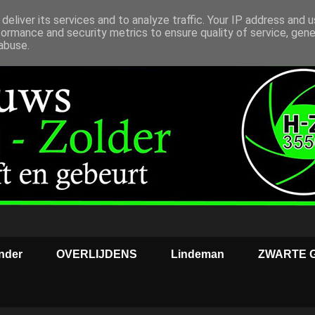
deliver its services and to analyze traffic. Your IP address and 
formance and security metrics to ensure quality of service, gen
abuse.
nder
OVERLIJDENS
Lindeman
ZWARTE 