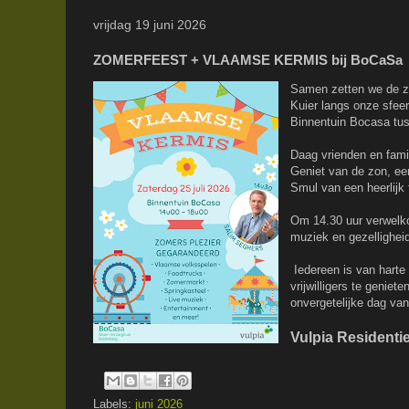
vrijdag 19 juni 2026
ZOMERFEEST + VLAAMSE KERMIS bij BoCaSa
Samen zetten we de zom
Kuier langs onze sfeer
Binnentuin Bocasa tus
Daag vrienden en famil
Geniet van de zon, een
Smul van een heerlijk 
Om 14.30 uur verwelk
muziek en gezellighei
Iedereen is van hart
vrijwilligers te geni
onvergetelijke dag va
Vulpia Residenti
Labels:
juni 2026