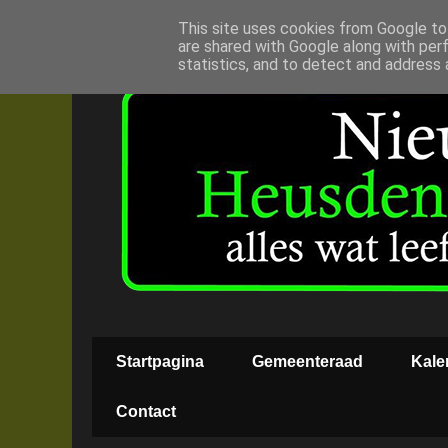
This site uses cookies from Google to 
are shared with Google along with per
statistics, and to detect and address 
Startpagina
Gemeenteraad
Kale
Contact