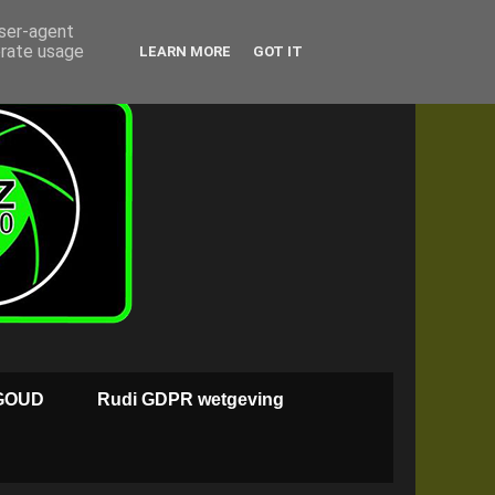
user-agent
erate usage
LEARN MORE
GOT IT
GOUD
Rudi GDPR wetgeving