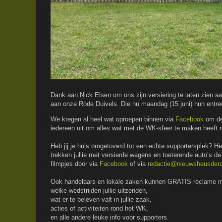
Dank aan Nick Elsen om ons zijn versiering te laten zien aa
aan onze Rode Duivels. Die nu maandag (15 juni) hun entre
We kregen al heel wat oproepen binnen via
Facebook
om de
iedereen uit om alles wat met de WK-sfeer te maken heeft 
Heb jij je huis omgetoverd tot een echte supportersplek? He
trekken jullie met versierde wagens en toeterende auto’s de 
filmpjes door via
Facebook
of via
redactie@nieuwsheusden
Ook handelaars en lokale zaken kunnen GRATIS reclame m
welke wedstrijden jullie uitzenden,
wat er te beleven valt in jullie zaak,
acties of activiteiten rond het WK,
en alle andere leuke info voor supporters.