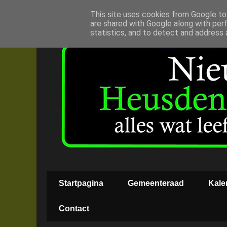
This site uses cookies from Google to 
are shared with Google along with per
statistics, and to detect and address 
Startpagina
Gemeenteraad
Kale
Contact