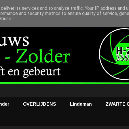
deliver its services and to analyze traffic. Your IP address and 
formance and security metrics to ensure quality of service, gen
abuse.
nder
OVERLIJDENS
Lindeman
ZWARTE 