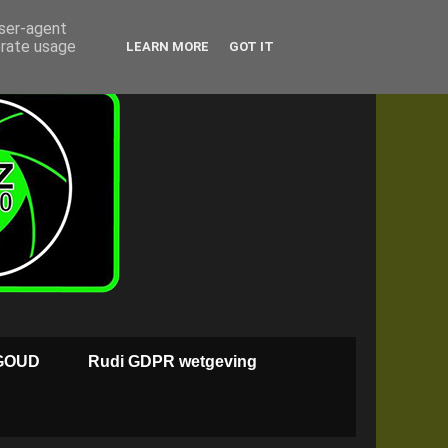
user-agent
erate usage
LEARN MORE
GOT IT
GOUD
Rudi GDPR wetgeving