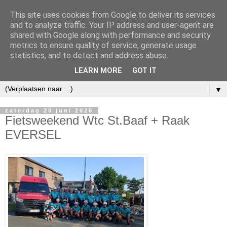
This site uses cookies from Google to deliver its services
and to analyze traffic. Your IP address and user-agent are
shared with Google along with performance and security
metrics to ensure quality of service, generate usage
statistics, and to detect and address abuse.
LEARN MORE
GOT IT
▼
zaterdag 20 juni 2026
Fietsweekend Wtc St.Baaf + Raak
EVERSEL