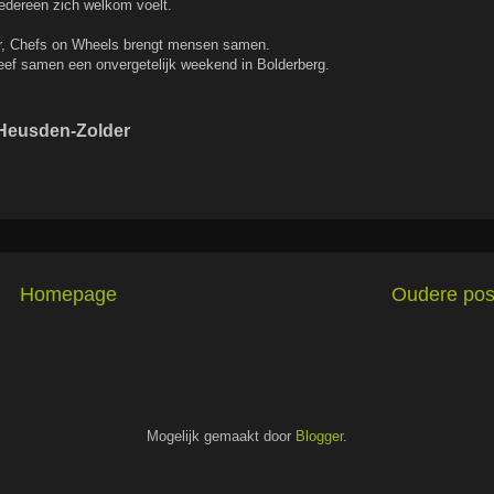
iedereen zich welkom voelt.
eer, Chefs on Wheels brengt mensen samen.
eleef samen een onvergetelijk weekend in Bolderberg.
 Heusden-Zolder
Homepage
Oudere pos
Mogelijk gemaakt door
Blogger
.