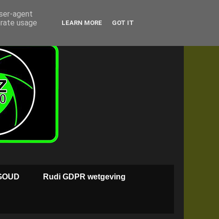
user-agent
erate usage
LEARN MORE
GOT IT
GOUD
Rudi GDPR wetgeving