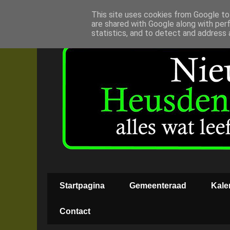
This site uses cookies from Google to 
are shared with Google along with per
statistics, and to detect and address 
Startpagina
Gemeenteraad
Kale
Contact