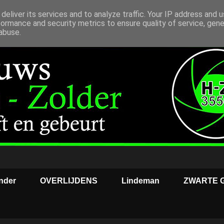
deliver its services and to analyze traffic. Your IP address and 
formance and security metrics to ensure quality of service, gen
abuse.
nder
OVERLIJDENS
Lindeman
ZWARTE 