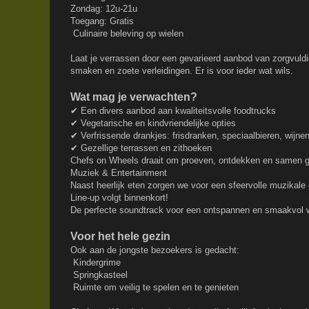
Zondag: 12u-21u
Toegang: Gratis
Culinaire beleving op wielen
Laat je verrassen door een gevarieerd aanbod van zorgvuldig
smaken en zoete verleidingen. Er is voor ieder wat wils.
Wat mag je verwachten?
✔ Een divers aanbod aan kwaliteitsvolle foodtrucks
✔ Vegetarische en kindvriendelijke opties
✔ Verfrissende drankjes: frisdranken, speciaalbieren, wijne
✔ Gezellige terrassen en zithoeken
Chefs on Wheels draait om proeven, ontdekken en samen g
Muziek & Entertainment
Naast heerlijk eten zorgen we voor een sfeervolle muzikale
Line-up volgt binnenkort!
De perfecte soundtrack voor een ontspannen en smaakvol
Voor het hele gezin
Ook aan de jongste bezoekers is gedacht:
Kindergrime
Springkasteel
Ruimte om veilig te spelen en te genieten