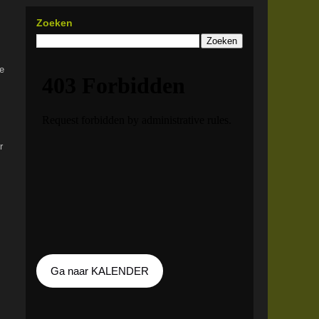
Zoeken
e
r
Ga naar KALENDER