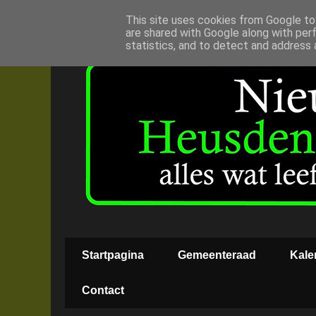
This site uses cookies from Google to 
are shared with Google along with per
statistics, and to detect and address 
Startpagina
Gemeenteraad
Kale
Contact