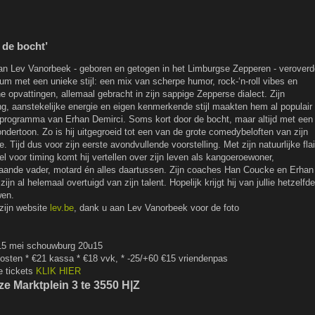
 de bocht’
n Lev Vanorbeek - geboren en getogen in het Limburgse Zepperen - veroverd
um met een unieke stijl: een mix van scherpe humor, rock-‘n-roll vibes en
he opvattingen, allemaal gebracht in zijn sappige Zepperse dialect. Zijn
ing, aanstekelijke energie en eigen kenmerkende stijl maakten hem al populair
rprogramma van Erhan Demirci. Soms kort door de bocht, maar altijd met een
dertoon. Zo is hij uitgegroeid tot een van de grote comedybeloften van zijn
e. Tijd dus voor zijn eerste avondvullende voorstelling. Met zijn natuurlijke flai
l voor timing komt hij vertellen over zijn leven als kangoeroewoner,
taande vader, motard én alles daartussen. Zijn coaches Han Coucke en Erhan
zijn al helemaal overtuigd van zijn talent. Hopelijk krijgt hij van jullie hetzelfde
wen.
zijn website
lev.be
, dank u aan Lev Vanorbeek voor de foto
 15 mei schouwburg 20u15
osten * €21 kassa * €18 vvk, * -25/+60 ​ €15 vriendenpas
e tickets
KLIK HIER
e Marktplein 3 te 3550 H|Z