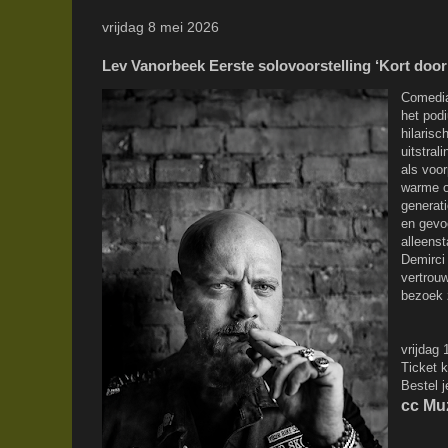
vrijdag 8 mei 2026
Lev Vanorbeek Eerste solovoorstelling ‘Kort door
Comedia
het podi
hilarisc
uitstral
als voo
warme on
generati
en gevoe
alleens
Demirci 
vertrou
bezoek 
vrijdag
Ticket k
Bestel j
cc Muz