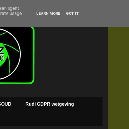
user-agent
erate usage
LEARN MORE
GOT IT
GOUD
Rudi GDPR wetgeving