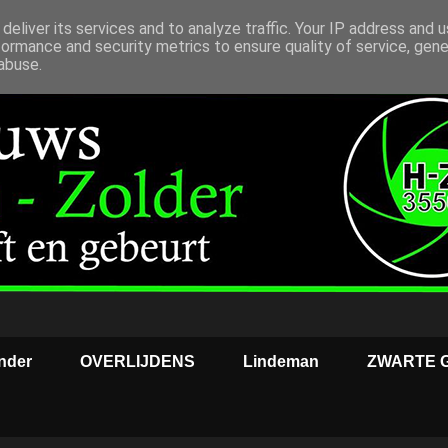
deliver its services and to analyze traffic. Your IP address and 
formance and security metrics to ensure quality of service, gen
abuse.
nder
OVERLIJDENS
Lindeman
ZWARTE 