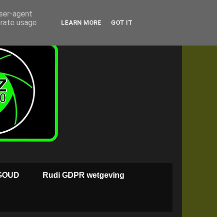
user-agent
erate usage
LEARN MORE
GOT IT
GOUD
Rudi GDPR wetgeving