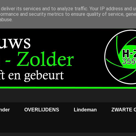
deliver its services and to analyze traffic. Your IP address and 
formance and security metrics to ensure quality of service, gen
abuse.
nder
OVERLIJDENS
Lindeman
ZWARTE 