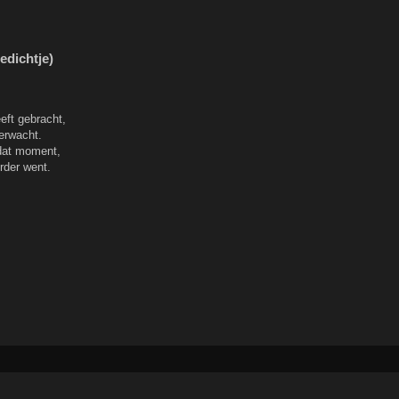
edichtje)
eft gebracht,
erwacht.
dat moment,
erder went.