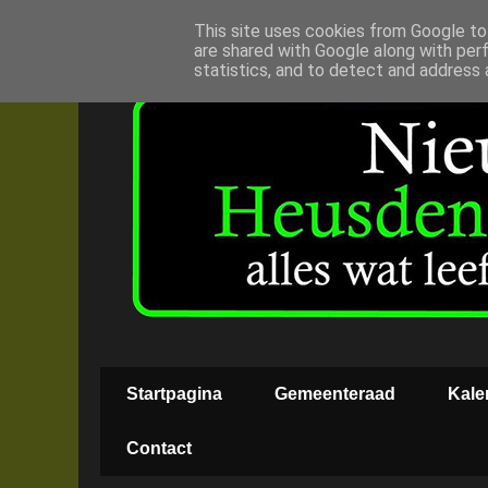
This site uses cookies from Google to 
are shared with Google along with per
statistics, and to detect and address 
Startpagina
Gemeenteraad
Kale
Contact