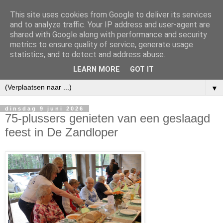
This site uses cookies from Google to deliver its services
and to analyze traffic. Your IP address and user-agent are
shared with Google along with performance and security
metrics to ensure quality of service, generate usage
statistics, and to detect and address abuse.
LEARN MORE
GOT IT
▼
dinsdag 9 juni 2026
75-plussers genieten van een geslaagd
feest in De Zandloper