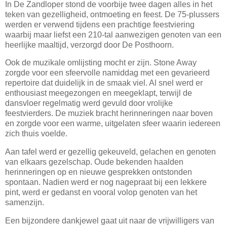
In De Zandloper stond de voorbije twee dagen alles in het
teken van gezelligheid, ontmoeting en feest. De 75-plussers
werden er verwend tijdens een prachtige feestviering
waarbij maar liefst een 210-tal aanwezigen genoten van een
heerlijke maaltijd, verzorgd door De Posthoorn.
Ook de muzikale omlijsting mocht er zijn. Stone Away
zorgde voor een sfeervolle namiddag met een gevarieerd
repertoire dat duidelijk in de smaak viel. Al snel werd er
enthousiast meegezongen en meegeklapt, terwijl de
dansvloer regelmatig werd gevuld door vrolijke
feestvierders. De muziek bracht herinneringen naar boven
en zorgde voor een warme, uitgelaten sfeer waarin iedereen
zich thuis voelde.
Aan tafel werd er gezellig gekeuveld, gelachen en genoten
van elkaars gezelschap. Oude bekenden haalden
herinneringen op en nieuwe gesprekken ontstonden
spontaan. Nadien werd er nog nagepraat bij een lekkere
pint, werd er gedanst en vooral volop genoten van het
samenzijn.
Een bijzondere dankjewel gaat uit naar de vrijwilligers van