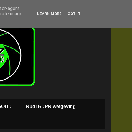
user-agent
erate usage
LEARN MORE
GOT IT
GOUD
Rudi GDPR wetgeving