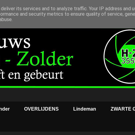
deliver its services and to analyze traffic. Your IP address and 
formance and security metrics to ensure quality of service, gen
abuse.
nder
OVERLIJDENS
Lindeman
ZWARTE 