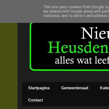
This site uses cookies from Google to 
are shared with Google along with per
statistics, and to detect and address 
Startpagina
Gemeenteraad
Kale
Contact