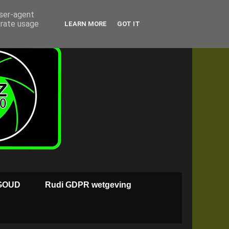
user-agent
erate usage
LEARN MORE
GOT IT
GOUD
Rudi GDPR wetgeving