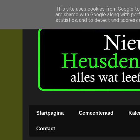
This site uses cookies from Google to 
are shared with Google along with per
statistics, and to detect and address 
Startpagina
Gemeenteraad
Kale
Contact