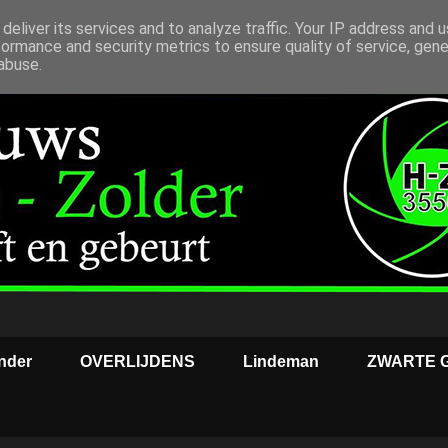
deliver its services and to analyze traffic. Your IP address and 
formance and security metrics to ensure quality of service, gen
abuse.
nder
OVERLIJDENS
Lindeman
ZWARTE 