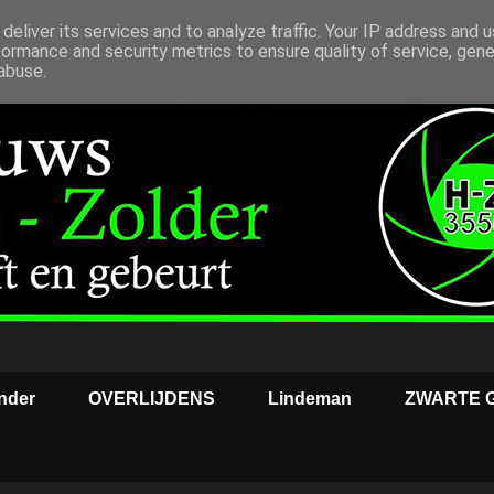
deliver its services and to analyze traffic. Your IP address and 
formance and security metrics to ensure quality of service, gen
abuse.
nder
OVERLIJDENS
Lindeman
ZWARTE 