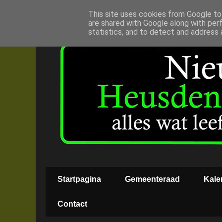
This site uses cookies from Google to 
are shared with Google along with per
statistics, and to detect and address 
Startpagina
Gemeenteraad
Kale
Contact