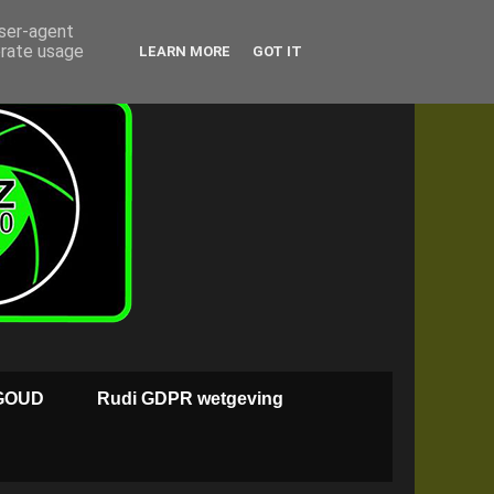
user-agent
erate usage
LEARN MORE
GOT IT
GOUD
Rudi GDPR wetgeving