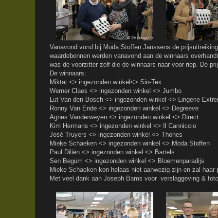
Vanavond vond bij Moda Stoffen Janssens de prijsuitreiking 
waardebonnen werden vanavond aan de winnaars overhandig
was de voorzitter zelf die de winnaars naar voor riep. De 
De winnaars:
Miktat <> ingezonden winkel<> Sin-Tex
Werner Claes <> ingezonden winkel <> Jumbo
Lut Van den Bosch <> ingezonden winkel <> Lingerie Extr
Ronny Van Ende <> ingezonden winkel <> Degreeve
Agnes Vanderweyen <> ingezonden winkel <> Direct
Kim Hermans <> ingezonden winkel <> Il Canniccio
José Truyers <> ingezonden winkel <> Thones
Mieke Schaeken <> ingezonden winkel <> Moda Stoffen
Paul Diliën <> ingezonden winkel <> Bartels
Sen Begüm <> ingezonden winkel <> Bloemenparadijs
Mieke Schaeken kon helaas niet aanwezig zijn en zal haar pr
Met veel dank aan Joseph Bams voor verslaggeving & foto