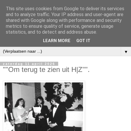
This site uses cookies from Google to deliver its services
and to analyze traffic. Your IP address and user-agent are
shared with Google along with performance and security
metrics to ensure quality of service, generate usage
statistics, and to detect and address abuse.
LEARN MORE
GOT IT
▼
zaterdag 11 april 2026
""Om terug te zien uit H|Z"".