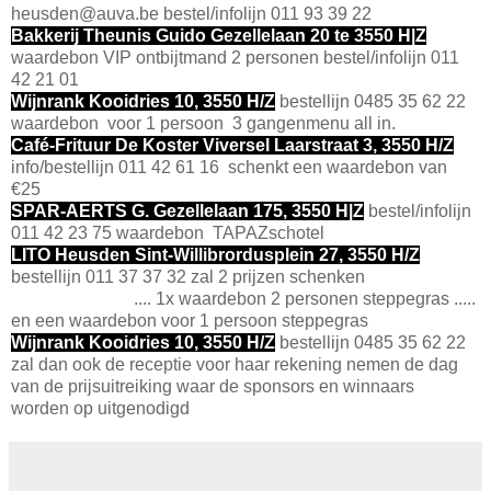
heusden@auva.be bestel/infolijn 011 93 39 22
Bakkerij Theunis Guido Gezellelaan 20 te 3550 H|Z
waardebon VIP ontbijtmand 2 personen bestel/infolijn 011
42 21 01
Wijnrank Kooidries 10, 3550 H/Z
bestellijn 0485 35 62 22
waardebon voor 1 persoon 3 gangenmenu all in.
Café-Frituur De Koster Viversel Laarstraat 3, 3550 H/Z
info/bestellijn 011 42 61 16 schenkt een waardebon van
€25
SPAR-AERTS G. Gezellelaan 175, 3550 H|Z
bestel/infolijn
011 42 23 75 waardebon TAPAZschotel
LITO Heusden Sint-Willibrordusplein 27, 3550 H/Z
bestellijn 011 37 37 32 zal 2 prijzen schenken
.... 1x waardebon 2 personen steppegras .....
en een waardebon voor 1 persoon steppegras
Wijnrank Kooidries 10, 3550 H/Z
bestellijn 0485 35 62 22
zal dan ook de receptie voor haar rekening nemen de dag
van de prijsuitreiking waar de sponsors en winnaars
worden op uitgenodigd