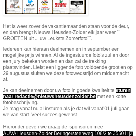
Het is weer zover de vakantiemaanden staan voor de deur,
en dan brengt Nieuws Heusden-Zolder elk jaar weer ""
GROETEN uit ... uw Leukste Zomerfoto"".
Iedereen kan hieraan deelnemen en in september een
mogelijke prijs winnen. Al de ingestuurde foto's zullen door
een jury bekeken worden en dan zal de trekking
plaatsvinden. Liefst een liggende foto voldoende groot en op
29 augustus sluiten we deze fotowedstrijd om middernacht
af.
Je kan deelnemen door uw foto in goede kwaliteit te
sturen
naar redactie@nieuwsheusdenzolder.be
met een korte
fotobeschrijving.
Je mag vanaf nu al insturen als je dat wil vanaf 01 juli gaan
we van start. Veel succes gewenst
Hieronder geven we graag de sponsoren mee
AUVA Heusden-Zolder Beringersteenweg 108/2 te 3550 H|Z