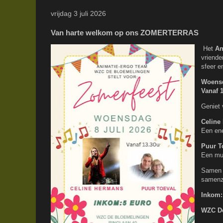
vrijdag 3 juli 2026
Van harte welkom op ons ZOMERTERRAS
Het
An
vriende
sfeer en
Woensd
Vanaf 
Geniet 
Celine
Een ene
Puur T
Een muz
Samen m
samenzi
Inkom:
WZC D