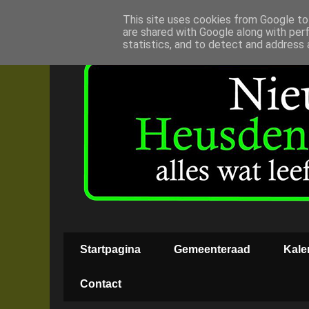
This site uses cookies from Google to 
are shared with Google along with per
statistics, and to detect and address 
Startpagina
Gemeenteraad
Kale
Contact