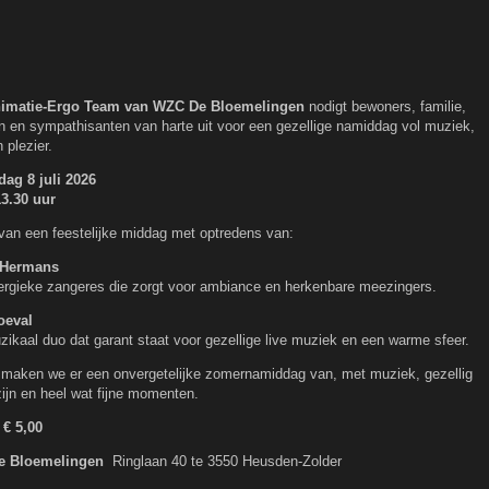
imatie-Ergo Team van WZC De Bloemelingen
nodigt bewoners, familie,
n en sympathisanten van harte uit voor een gezellige namiddag vol muziek,
 plezier.
ag 8 juli 2026
13.30 uur
van een feestelijke middag met optredens van:
 Hermans
rgieke zangeres die zorgt voor ambiance en herkenbare meezingers.
oeval
ikaal duo dat garant staat voor gezellige live muziek en een warme sfeer.
aken we er een onvergetelijke zomernamiddag van, met muziek, gezellig
jn en heel wat fijne momenten.
 € 5,00
e Bloemelingen
Ringlaan 40 te 3550 Heusden-Zolder