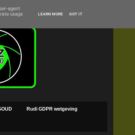
user-agent
erate usage
LEARN MORE
GOT IT
GOUD
Rudi GDPR wetgeving