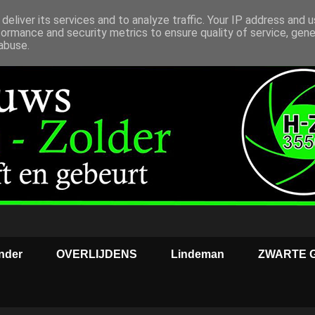
deliver its services and to analyze traffic. Your IP address and 
formance and security metrics to ensure quality of service, gen
abuse.
nder
OVERLIJDENS
Lindeman
ZWARTE 