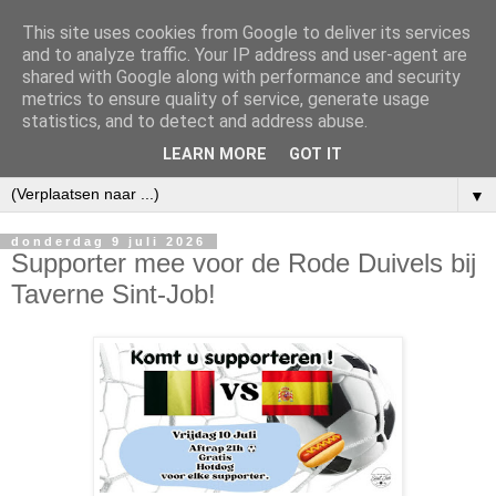
This site uses cookies from Google to deliver its services
and to analyze traffic. Your IP address and user-agent are
shared with Google along with performance and security
metrics to ensure quality of service, generate usage
statistics, and to detect and address abuse.
LEARN MORE
GOT IT
▼
donderdag 9 juli 2026
Supporter mee voor de Rode Duivels bij
Taverne Sint-Job!