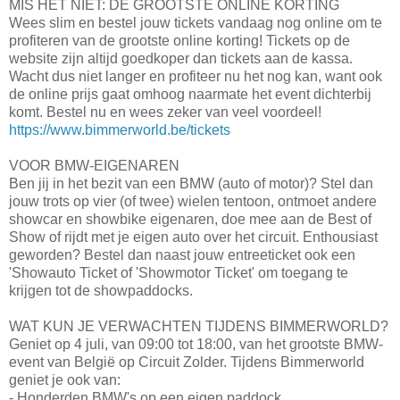
MIS HET NIET: DE GROOTSTE ONLINE KORTING
Wees slim en bestel jouw tickets vandaag nog online om te
profiteren van de grootste online korting! Tickets op de
website zijn altijd goedkoper dan tickets aan de kassa.
Wacht dus niet langer en profiteer nu het nog kan, want ook
de online prijs gaat omhoog naarmate het event dichterbij
komt. Bestel nu en wees zeker van veel voordeel!
https://www.bimmerworld.be/tickets
VOOR BMW-EIGENAREN
Ben jij in het bezit van een BMW (auto of motor)? Stel dan
jouw trots op vier (of twee) wielen tentoon, ontmoet andere
showcar en showbike eigenaren, doe mee aan de Best of
Show of rijdt met je eigen auto over het circuit. Enthousiast
geworden? Bestel dan naast jouw entreeticket ook een
'Showauto Ticket of 'Showmotor Ticket' om toegang te
krijgen tot de showpaddocks.
WAT KUN JE VERWACHTEN TIJDENS BIMMERWORLD?
Geniet op 4 juli, van 09:00 tot 18:00, van het grootste BMW-
event van België op Circuit Zolder. Tijdens Bimmerworld
geniet je ook van:
- Honderden BMW's op een eigen paddock