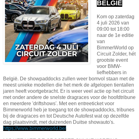
BELGIË
Kom op zaterdag
4 juli 2026 van
09:00 tot 18:00
naar de 1e editie
van
BimmerWorld op
Circuit Zolder, hét
grootste event
voor BMW-
liefhebbers in
België. De showpaddocks zullen weer bomvol staan met de
meest unieke modellen die het merk de afgelopen tientallen
jaren heeft voortgebracht. Er is weer veel actie op het circuit
met onder andere de snelste dragraces voor de hoofdtribune
en meerdere 'driftshows'. Met een entreeticket voor
Bimmerworld heb je toegang tot de showpaddocks, tribunes
bij de dragraces en tot Deutsche Autofest wat op dezelfde
dag plaatsvindt, met duizenden Duitse showauto's.
https://www.bimmerworld.be/