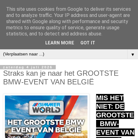
This site uses cookies from Google to deliver its services
and to analyze traffic. Your IP address and user-agent are
shared with Google along with performance and security
metrics to ensure quality of service, generate usage
statistics, and to detect and address abuse.
LEARN MORE
GOT IT
▼
zaterdag 4 juli 2026
Straks kan je naar het GROOTSTE
BMW-EVENT VAN BELGIË
MIS HET
NIET: DE
GROOTSTE
BMW-
EVENT VAN