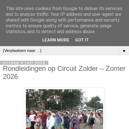
This site uses cookies from Google to deliver its services
and to analyze traffic. Your IP address and user-agent are
shared with Google along with performance and security
metrics to ensure quality of service, generate usage
statistics, and to detect and address abuse.
LEARN MORE
GOT IT
▼
vrijdag 3 juli 2026
Rondleidingen op Circuit Zolder – Zomer
2026