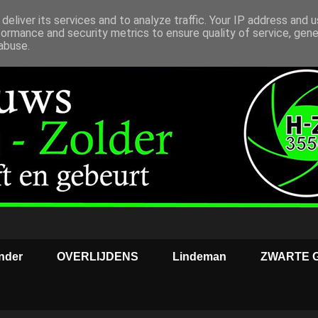
deliver its services and to analyze traffic. Your IP address and 
formance and security metrics to ensure quality of service, gen
abuse.
nder
OVERLIJDENS
Lindeman
ZWARTE 