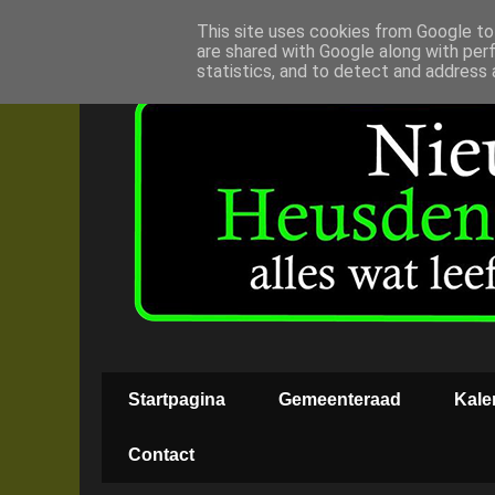
This site uses cookies from Google to 
are shared with Google along with per
statistics, and to detect and address 
Startpagina
Gemeenteraad
Kale
Contact