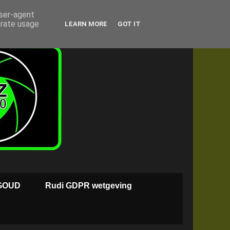
user-agent
erate usage
LEARN MORE
GOT IT
GOUD
Rudi GDPR wetgeving