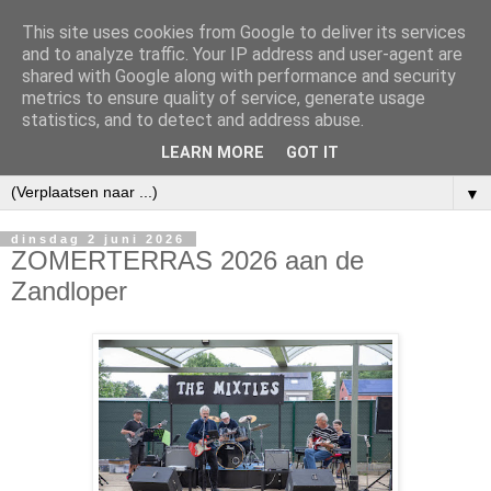
This site uses cookies from Google to deliver its services
and to analyze traffic. Your IP address and user-agent are
shared with Google along with performance and security
metrics to ensure quality of service, generate usage
statistics, and to detect and address abuse.
LEARN MORE
GOT IT
▼
dinsdag 2 juni 2026
ZOMERTERRAS 2026 aan de
Zandloper