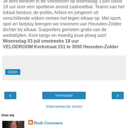
Je bent welkom in de Velodroom op woensdag 3 juni vanaf
18 uur voor een sportieve avond zaalvoetbal. Teams van het
lokaal bestuur, de politie, Arktos en jongeren uit
verschillende wijken nemen het tegen elkaar op. Met sport,
spel en fairplay brengen we inwoners van Heusden-Zolder
dichter bij elkaar. Supporters genieten gratis van de
wedstrijden. Kom langs en moedig jouw ploeg aan!
Woensdag 03 juli omstreeks 18 uur
VELODROOM Kerkstraat 151 te 3550 Heusden-Zolder
Delen
‹
›
Homepage
Internetversie tonen
Over mij
Rudi Coomans