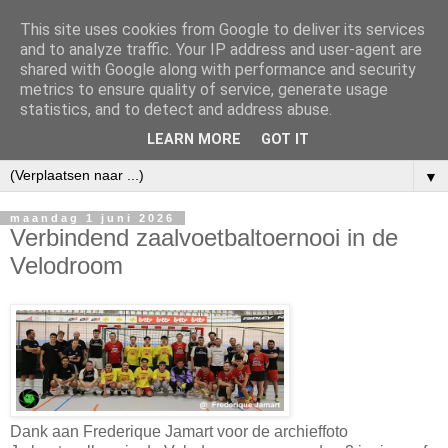
This site uses cookies from Google to deliver its services
and to analyze traffic. Your IP address and user-agent are
shared with Google along with performance and security
metrics to ensure quality of service, generate usage
statistics, and to detect and address abuse.
LEARN MORE
GOT IT
▼
maandag 1 juni 2026
Verbindend zaalvoetbaltoernooi in de
Velodroom
Dank aan Frederique Jamart voor de archieffoto