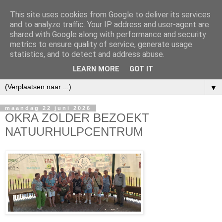
This site uses cookies from Google to deliver its services
and to analyze traffic. Your IP address and user-agent are
shared with Google along with performance and security
metrics to ensure quality of service, generate usage
statistics, and to detect and address abuse.
LEARN MORE
GOT IT
▼
maandag 22 juni 2026
OKRA ZOLDER BEZOEKT
NATUURHULPCENTRUM