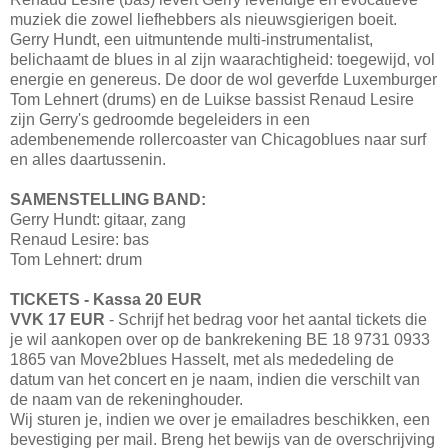
muziek die zowel liefhebbers als nieuwsgierigen boeit.
Gerry Hundt, een uitmuntende multi-instrumentalist,
belichaamt de blues in al zijn waarachtigheid: toegewijd, vol
energie en genereus. De door de wol geverfde Luxemburger
Tom Lehnert (drums) en de Luikse bassist Renaud Lesire
zijn Gerry's gedroomde begeleiders in een
adembenemende rollercoaster van Chicagoblues naar surf
en alles daartussenin.
SAMENSTELLING BAND:
Gerry Hundt: gitaar, zang
Renaud Lesire: bas
Tom Lehnert: drum
TICKETS - Kassa 20 EUR
VVK 17 EUR
- Schrijf het bedrag voor het aantal tickets die
je wil aankopen over op de bankrekening BE 18 9731 0933
1865 van Move2blues Hasselt, met als mededeling de
datum van het concert en je naam, indien die verschilt van
de naam van de rekeninghouder.
Wij sturen je, indien we over je emailadres beschikken, een
bevestiging per mail. Breng het bewijs van de overschrijving