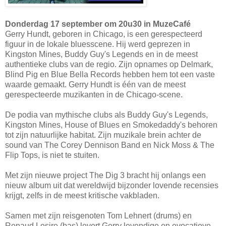
Donderdag 17 september om 20u30 in MuzeCafé
Gerry Hundt, geboren in Chicago, is een gerespecteerd
figuur in de lokale bluesscene. Hij werd geprezen in
Kingston Mines, Buddy Guy's Legends en in de meest
authentieke clubs van de regio. Zijn opnames op Delmark,
Blind Pig en Blue Bella Records hebben hem tot een vaste
waarde gemaakt. Gerry Hundt is één van de meest
gerespecteerde muzikanten in de Chicago-scene.
De podia van mythische clubs als Buddy Guy's Legends,
Kingston Mines, House of Blues en Smokedaddy's behoren
tot zijn natuurlijke habitat. Zijn muzikale brein achter de
sound van The Corey Dennison Band en Nick Moss & The
Flip Tops, is niet te stuiten.
Met zijn nieuwe project The Dig 3 bracht hij onlangs een
nieuw album uit dat wereldwijd bijzonder lovende recensies
krijgt, zelfs in de meest kritische vakbladen.
Samen met zijn reisgenoten Tom Lehnert (drums) en
Renaud Lesire (bas) levert Gerry levendige en evocatieve