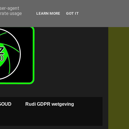
user-agent
erate usage
LEARN MORE
GOT IT
GOUD
Rudi GDPR wetgeving