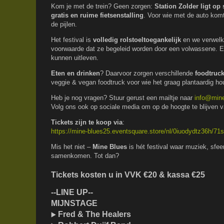
Kom je met de trein? Geen zorgen:
Station Zolder ligt op
gratis en ruime fietsenstalling
. Voor wie met de auto komt
de pijlen.
Het festival is
volledig rolstoeltoegankelijk
en we verwelk
voorwaarde dat ze begeleid worden door een volwassene. E
kunnen uitleven.
Eten en drinken
? Daarvoor zorgen verschillende
foodtruc
veggie & vegan foodtruck voor wie het graag plantaardig ho
Heb je nog vragen? Stuur gerust een mailtje naar
info@mine
Volg ons ook op sociale media om op de hoogte te blijven v
Tickets zijn te koop via
:
https://mine-blues25.eventsquare.store/nl/0iuodydtz36h/71s
Mis het niet –
Mine Blues
is hét festival waar muziek, sfee
samenkomen. Tot dan?
Tickets kosten u in VVK €20 & kassa €25
--LINE UP--
MIJNSTAGE
Fred & The Healers
▶️