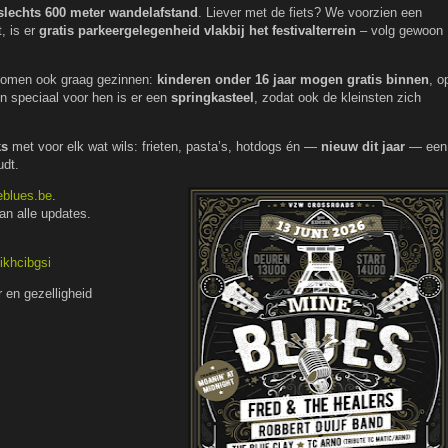
 slechts 600 meter wandelafstand
. Liever met de fiets? We voorzien een
, is er
gratis parkeergelegenheid vlakbij het festivalterrein
– volg gewoon
omen ook graag gezinnen:
kinderen onder 16 jaar mogen gratis binnen
, o
n speciaal voor hen is er een
springkasteel
, zodat ook de kleinsten zich
ks
met voor elk wat wils: frieten, pasta’s, hotdogs én —
nieuw dit jaar
— een
udt.
blues.be
.
an alle updates.
ikhcibgsi
r en gezelligheid