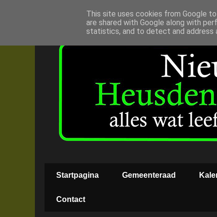
This site uses cookies from Google to 
are shared with Google along with per
statistics, and to detect and address 
Startpagina
Gemeenteraad
Kale
Contact