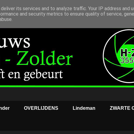
deliver its services and to analyze traffic. Your IP address and 
formance and security metrics to ensure quality of service, gen
abuse.
nder
OVERLIJDENS
Lindeman
ZWARTE 