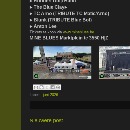
Robbert Duijf Band
▶️
The Blue Clay
▶️
▶️
TC Arno (TRIBUTE TC Matic/Arno)
▶️
Blunk (TRIBUTE Blue Bot)
▶️
Anton Lee
▶️
Tickets te koop via
www.mineblues.be
MINE BLUES Marktplein te 3550 H|Z
Labels:
juni 2026
Nieuwere post