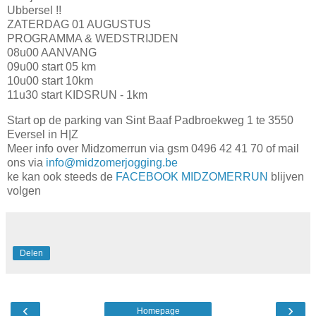
Ubbersel !!
ZATERDAG 01 AUGUSTUS
PROGRAMMA & WEDSTRIJDEN
08u00 AANVANG
09u00 start 05 km
10u00 start 10km
11u30 start KIDSRUN - 1km
Start op de parking van Sint Baaf Padbroekweg 1 te 3550
Eversel in H|Z
Meer info over Midzomerrun via gsm
0496 42 41 70 of mail
ons via
info@midzomerjogging.be
ke kan ook steeds de
FACEBOOK MIDZOMERRUN
blijven
volgen
Delen
‹
›
Homepage