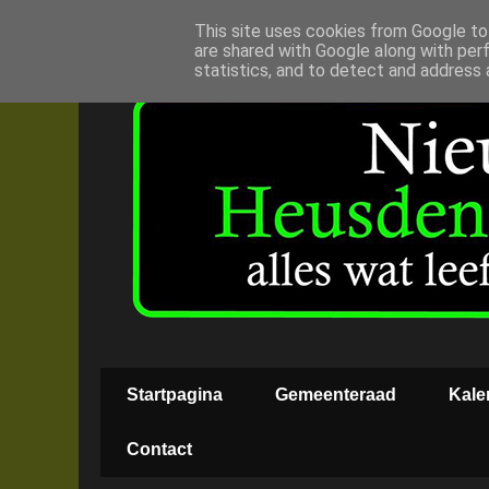
This site uses cookies from Google to 
are shared with Google along with per
statistics, and to detect and address 
Startpagina
Gemeenteraad
Kale
Contact