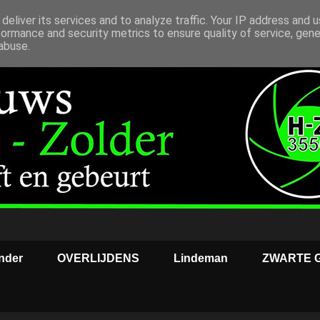
deliver its services and to analyze traffic. Your IP address and 
formance and security metrics to ensure quality of service, gen
abuse.
nder
OVERLIJDENS
Lindeman
ZWARTE 