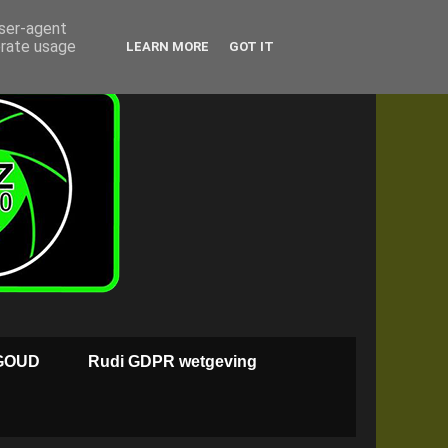
user-agent
erate usage
LEARN MORE
GOT IT
GOUD
Rudi GDPR wetgeving