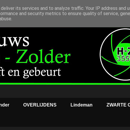
deliver its services and to analyze traffic. Your IP address and 
formance and security metrics to ensure quality of service, gen
abuse.
nder
OVERLIJDENS
Lindeman
ZWARTE 