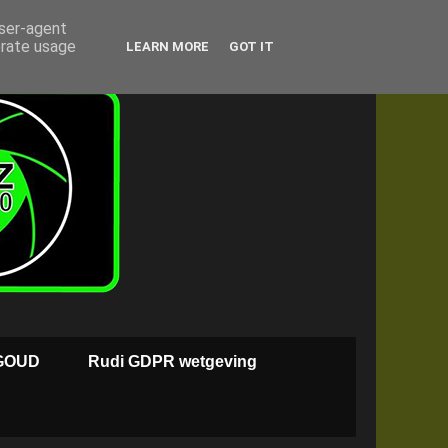
user-agent
erate usage
LEARN MORE
GOT IT
GOUD
Rudi GDPR wetgeving