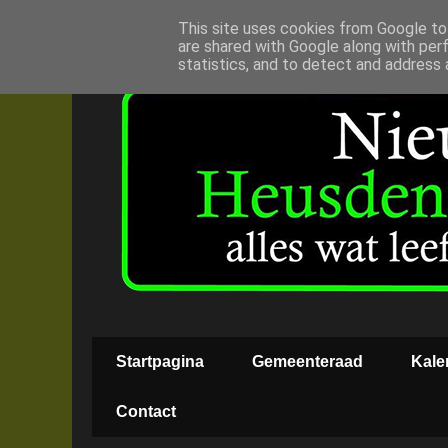
This site uses cookies from Google to 
are shared with Google along with per
statistics, and to detect and address 
Startpagina
Gemeenteraad
Kale
Contact