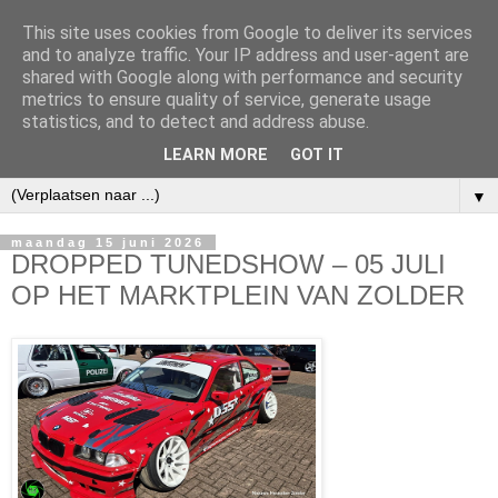
This site uses cookies from Google to deliver its services
and to analyze traffic. Your IP address and user-agent are
shared with Google along with performance and security
metrics to ensure quality of service, generate usage
statistics, and to detect and address abuse.
LEARN MORE
GOT IT
▼
maandag 15 juni 2026
DROPPED TUNEDSHOW – 05 JULI
OP HET MARKTPLEIN VAN ZOLDER