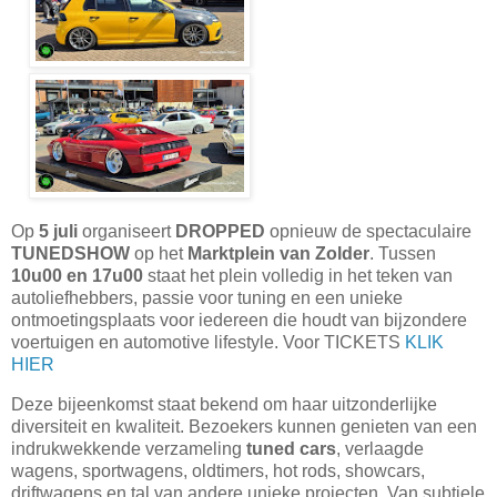
Op
5 juli
organiseert
DROPPED
opnieuw de spectaculaire
TUNEDSHOW
op het
Marktplein van Zolder
. Tussen
10u00 en 17u00
staat het plein volledig in het teken van
autoliefhebbers, passie voor tuning en een unieke
ontmoetingsplaats voor iedereen die houdt van bijzondere
voertuigen en automotive lifestyle. Voor TICKETS
KLIK
HIER
Deze bijeenkomst staat bekend om haar uitzonderlijke
diversiteit en kwaliteit. Bezoekers kunnen genieten van een
indrukwekkende verzameling
tuned cars
, verlaagde
wagens, sportwagens, oldtimers, hot rods, showcars,
driftwagens en tal van andere unieke projecten. Van subtiele