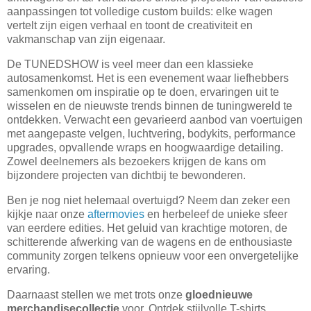
aanpassingen tot volledige custom builds: elke wagen
vertelt zijn eigen verhaal en toont de creativiteit en
vakmanschap van zijn eigenaar.
De TUNEDSHOW is veel meer dan een klassieke
autosamenkomst. Het is een evenement waar liefhebbers
samenkomen om inspiratie op te doen, ervaringen uit te
wisselen en de nieuwste trends binnen de tuningwereld te
ontdekken. Verwacht een gevarieerd aanbod van voertuigen
met aangepaste velgen, luchtvering, bodykits, performance
upgrades, opvallende wraps en hoogwaardige detailing.
Zowel deelnemers als bezoekers krijgen de kans om
bijzondere projecten van dichtbij te bewonderen.
Ben je nog niet helemaal overtuigd? Neem dan zeker een
kijkje naar onze
aftermovies
en herbeleef de unieke sfeer
van eerdere edities. Het geluid van krachtige motoren, de
schitterende afwerking van de wagens en de enthousiaste
community zorgen telkens opnieuw voor een onvergetelijke
ervaring.
Daarnaast stellen we met trots onze
gloednieuwe
merchandisecollectie
voor. Ontdek stijlvolle T-shirts,