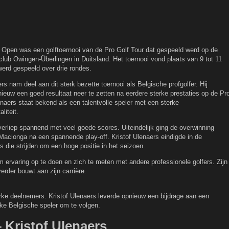
Open was een golftoernooi van de Pro Golf Tour dat gespeeld werd op de
club Owingen-Überlingen in Duitsland. Het toernooi vond plaats van 9 tot 11
werd gespeeld over drie rondes.
rs nam deel aan dit sterk bezette toernooi als Belgische profgolfer. Hij
ieuw een goed resultaat neer te zetten na eerdere sterke prestaties op de Pr
enaers staat bekend als een talentvolle speler met een sterke
liteit.
verliep spannend met veel goede scores. Uiteindelijk ging de overwinning
Macionga na een spannende play-off. Kristof Ulenaers eindigde in de
s die strijden om een hoge positie in het seizoen.
rvaring op te doen en zich te meten met andere professionele golfers. Zijn
erder bouwt aan zijn carrière.
ke deelnemers. Kristof Ulenaers leverde opnieuw een bijdrage aan een
jke Belgische speler om te volgen.
Kristof Ulenaers