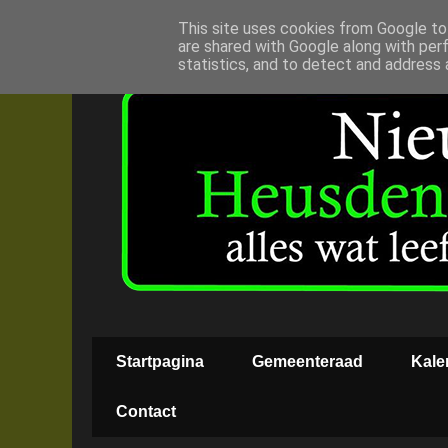
This site uses cookies from Google to 
are shared with Google along with per
statistics, and to detect and address 
Startpagina
Gemeenteraad
Kale
Contact