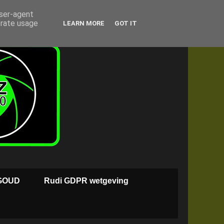
user-agent
erate usage
LEARN MORE
GOT IT
GOUD
Rudi GDPR wetgeving