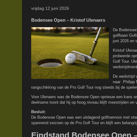
vrijdag 12 juni 2026
Bodensee Open – Kristof Ulenaers
De Bodensee 
golfbaan Golf
juni 2026 en 
Kristof Ulenae
probeerde opn
Golf Tour. Ul
wedstrijdmenta
De wedstrijd 
naar Philipp 
rangschikking van de Pro Golf Tour nog steeds bij de speler
Voor Ulenaers was de Bodensee Open opnieuw een kans om e
deelname toont dat hij op hoog niveau blijft meestrijden en v
Besluit:
De Bodensee Open was een uitdagend golftoernooi met ster
spannend seizoen op de Pro Golf Tour en blijft een belangri
Eindstand Bodensee Open – 