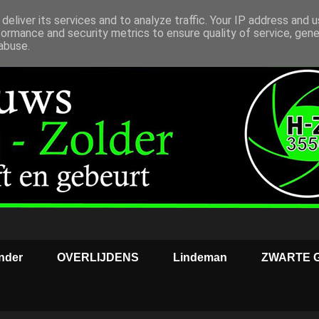
deliver its services and to analyze traffic. Your IP address and 
formance and security metrics to ensure quality of service, gen
abuse.
nder
OVERLIJDENS
Lindeman
ZWARTE 