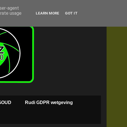
user-agent
erate usage
LEARN MORE
GOT IT
GOUD
Rudi GDPR wetgeving