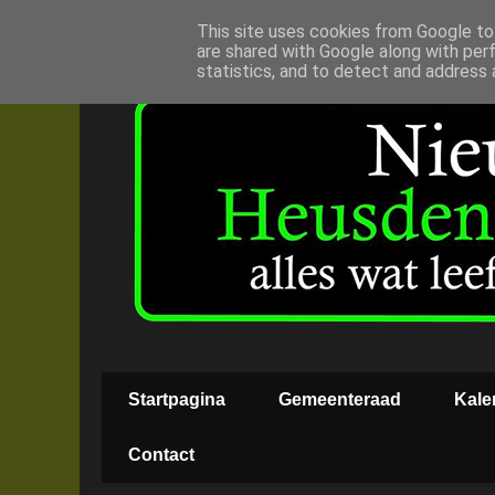
This site uses cookies from Google to 
are shared with Google along with per
statistics, and to detect and address 
Startpagina
Gemeenteraad
Kale
Contact