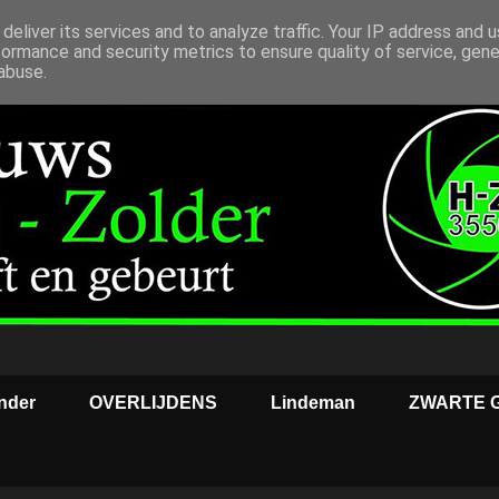
deliver its services and to analyze traffic. Your IP address and 
formance and security metrics to ensure quality of service, gen
abuse.
nder
OVERLIJDENS
Lindeman
ZWARTE 