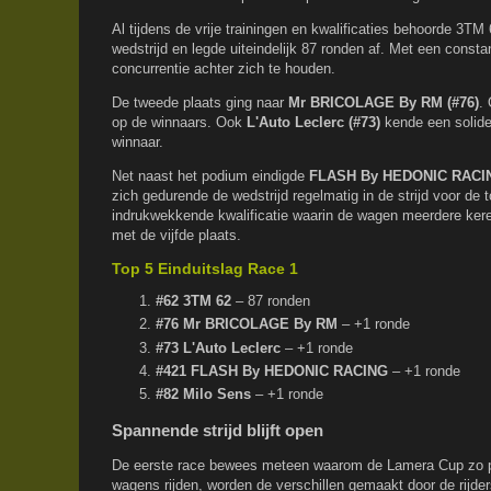
Al tijdens de vrije trainingen en kwalificaties behoorde 3TM
wedstrijd en legde uiteindelijk 87 ronden af. Met een consta
concurrentie achter zich te houden.
De tweede plaats ging naar
Mr BRICOLAGE By RM (#76)
.
op de winnaars. Ook
L'Auto Leclerc (#73)
kende een solide
winnaar.
Net naast het podium eindigde
FLASH By HEDONIC RACIN
zich gedurende de wedstrijd regelmatig in de strijd voor de 
indrukwekkende kwalificatie waarin de wagen meerdere keren
met de vijfde plaats.
Top 5 Einduitslag Race 1
#62 3TM 62
– 87 ronden
#76 Mr BRICOLAGE By RM
– +1 ronde
#73 L'Auto Leclerc
– +1 ronde
#421 FLASH By HEDONIC RACING
– +1 ronde
#82 Milo Sens
– +1 ronde
Spannende strijd blijft open
De eerste race bewees meteen waarom de Lamera Cup zo po
wagens rijden, worden de verschillen gemaakt door de rijders