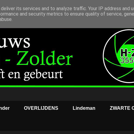
deliver its services and to analyze traffic. Your IP address and 
formance and security metrics to ensure quality of service, gen
abuse.
nder
OVERLIJDENS
Lindeman
ZWARTE 