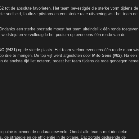
 62 tot de absolute favorieten. Het team bevestigde die sterke vorm tijdens de
nte snelheid, foutloze pitstops en een sterke race-uitvoering wist het team de
 Ondanks een sterke prestatie moest het team uiteindelijk één ronde toegeven
 wedstrijd en vervolledigde het podium op eveneens één ronde van de
G (#421)
op de vierde plaats. Het team verloor eveneens één ronde maar wis
top drie te mengen. De top vijf werd afgesloten door
Milo Sens (#82)
. Na een
 de snelste tijd liet noteren, moest het team tijdens de race genoegen neme
pulair is binnen de endurancewereld. Omdat alle teams met identieke
, de strategie en de efficiëntie in de pitlane. Dat zorgde gedurende de