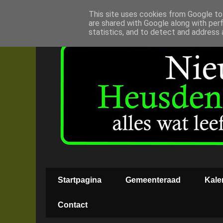
This site uses cookies from Google to 
are shared with Google along with per
statistics, and to detect and address 
Startpagina
Gemeenteraad
Kale
Contact