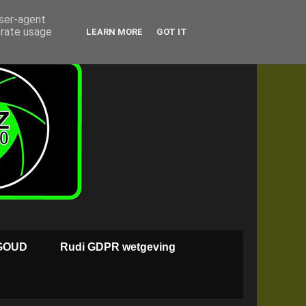
user-agent
erate usage
LEARN MORE
GOT IT
GOUD
Rudi GDPR wetgeving