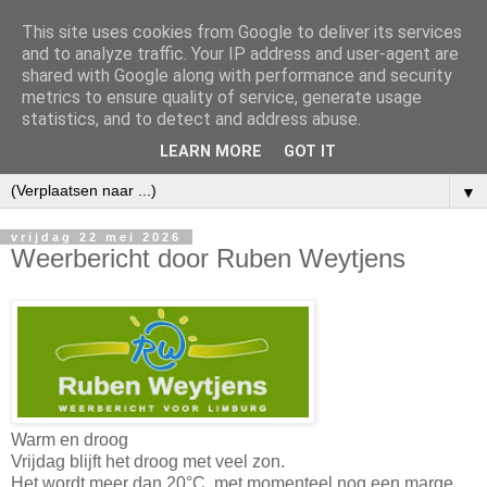
This site uses cookies from Google to deliver its services
and to analyze traffic. Your IP address and user-agent are
shared with Google along with performance and security
metrics to ensure quality of service, generate usage
statistics, and to detect and address abuse.
LEARN MORE
GOT IT
▼
vrijdag 22 mei 2026
Weerbericht door Ruben Weytjens
Warm en droog
Vrijdag blijft het droog met veel zon.
Het wordt meer dan 20°C, met momenteel nog een marge