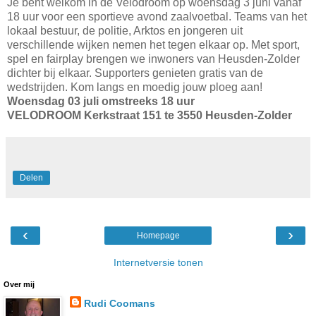
Je bent welkom in de Velodroom op woensdag 3 juni vanaf
18 uur voor een sportieve avond zaalvoetbal. Teams van het
lokaal bestuur, de politie, Arktos en jongeren uit
verschillende wijken nemen het tegen elkaar op. Met sport,
spel en fairplay brengen we inwoners van Heusden-Zolder
dichter bij elkaar. Supporters genieten gratis van de
wedstrijden. Kom langs en moedig jouw ploeg aan!
Woensdag 03 juli omstreeks 18 uur
VELODROOM Kerkstraat 151 te 3550 Heusden-Zolder
Delen
‹
›
Homepage
Internetversie tonen
Over mij
Rudi Coomans