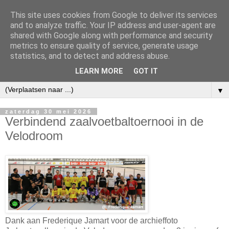
This site uses cookies from Google to deliver its services
and to analyze traffic. Your IP address and user-agent are
shared with Google along with performance and security
metrics to ensure quality of service, generate usage
statistics, and to detect and address abuse.
LEARN MORE
GOT IT
▼
zaterdag 30 mei 2026
Verbindend zaalvoetbaltoernooi in de
Velodroom
Dank aan Frederique Jamart voor de archieffoto