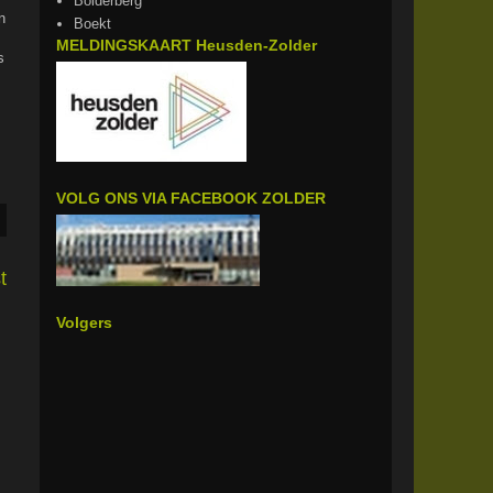
Bolderberg
n
Boekt
MELDINGSKAART Heusden-Zolder
s
VOLG ONS VIA FACEBOOK ZOLDER
t
Volgers