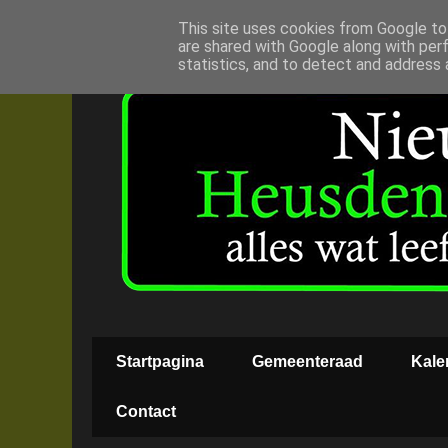
This site uses cookies from Google to 
are shared with Google along with per
statistics, and to detect and address 
Startpagina
Gemeenteraad
Kale
Contact