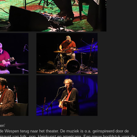
en’
 Wespen terug naar het theater. De muziek is o.a. geïnspireerd door de
ruispunt van folk, pop, kleinkunst en americana. Een nieuw hoofdstuk voor de