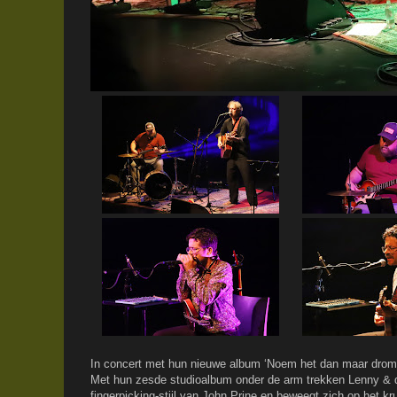
In concert met hun nieuwe album ‘Noem het dan maar drom
Met hun zesde studioalbum onder de arm trekken Lenny & de
fingerpicking-stijl van John Prine en beweegt zich op het k