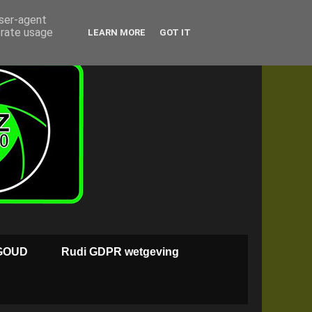
user-agent
erate usage
LEARN MORE
GOT IT
GOUD
Rudi GDPR wetgeving