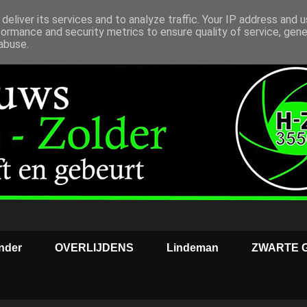
deliver its services and to analyze traffic. Your IP address and 
formance and security metrics to ensure quality of service, gen
abuse.
nder
OVERLIJDENS
Lindeman
ZWARTE 