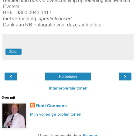
Betalen kan ook via overschrijving op rekening van Femma
Eversel:
BE61 9300 0943 3417
met vermelding:
aperitiefconcert
.
Dank aan RB Fotografie voor deze archieffoto
Delen
‹
›
Homepage
Internetversie tonen
Over mij
Rudi Coomans
Mijn volledige profiel tonen
Mogelijk gemaakt door
Blogger
.