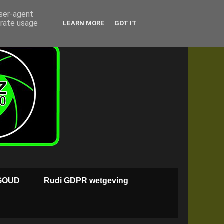
user-agent
erate usage
LEARN MORE
GOT IT
GOUD
Rudi GDPR wetgeving