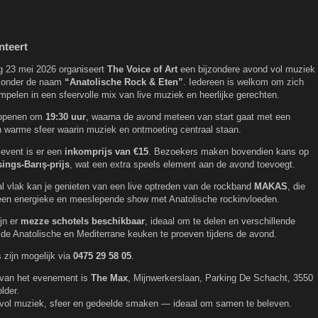
nteert
g 23 mei 2026 organiseert
The Voice of Art
een bijzondere avond vol muziek
 onder de naam
“Anatolische Rock & Eten”
. Iedereen is welkom om zich
mpelen in een sfeervolle mix van live muziek en heerlijke gerechten.
 openen om
19:30 uur
, waarna de avond meteen van start gaat met een
n warme sfeer waarin muziek en ontmoeting centraal staan.
 event is er een
inkomprijs van €15
. Bezoekers maken bovendien kans op
sings-Barış-prijs
, wat een extra speels element aan de avond toevoegt.
 vlak kan je genieten van een live optreden van de rockband
MAKAS
, die
 een energieke en meeslepende show met Anatolische rockinvloeden.
jn er
mezze schotels beschikbaar
, ideaal om te delen en verschillende
de Anatolische en Mediterrane keuken te proeven tijdens de avond.
 zijn mogelijk via
0475 29 58 05
.
 van het evenement is
The Max
, Mijnwerkerslaan, Parking De Schacht, 3550
lder.
vol muziek, sfeer en gedeelde smaken — ideaal om samen te beleven.