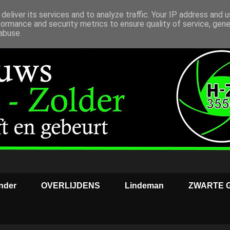
deliver its services and to analyze traffic. Your IP address and 
formance and security metrics to ensure quality of service, gen
abuse.
nder
OVERLIJDENS
Lindeman
ZWARTE 