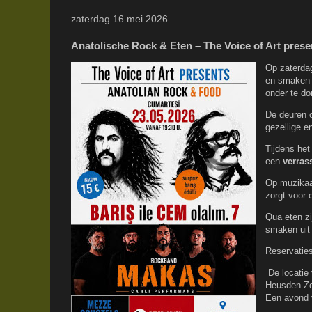
zaterdag 16 mei 2026
Anatolische Rock & Eten – The Voice of Art prese
Op zaterda
en smaken
onder te do
De deuren
gezellige e
Tijdens het
een
verras
Op muzikaal
zorgt voor
Qua eten zi
smaken uit 
Reservaties
De locatie
Heusden-Zo
Een avond 