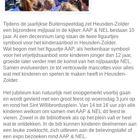
Tijdens de jaarlijkse Buitenspeeldag zet Heusden-Zolder
een bijzondere mijlpaal in de kijker: AAP & NEL bestaan 10
jaar. Al een decennium lang staan de twee figuurtjes
symbool voor het kinderaanbod in Heusden-Zolder.
Wat begon met het figuurtje AAP, als herkenbaar symbool
voor het vrijetijdsaanbod voor kinderen jonger dan 12 jaar,
groeide later verder met de komst van het nijlpaardje NEL.
Samen evolueerden ze tot vertrouwde mascottes voor alles
wat met kinderen en spelen te maken heeft in Heusden-
Zolder.
Het jubileum kan natuurlijk niet onopgemerkt voorbij gaan
en wordt gevierd met een groot feest op woensdag 3 juni op
en rond het Sint Willibrordusplein. Van 14 tot 16 uur zijn alle
kinderen welkom om samen met AAP & NEL dit feest te
vieren. Zowel in de bibliotheek als op het plein valt er heel
wat te ontdekken. In de bib kunnen kinderen deelnemen aan
een leuke zoektocht, zich uitleven aan de belevingstafel of
een expo bezoeken rond AAP & NEL.