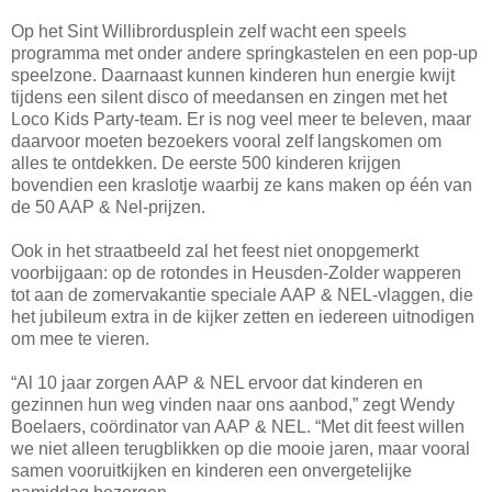
Op het Sint Willibrordusplein zelf wacht een speels
programma met onder andere springkastelen en een pop-up
speelzone. Daarnaast kunnen kinderen hun energie kwijt
tijdens een silent disco of meedansen en zingen met het
Loco Kids Party-team. Er is nog veel meer te beleven, maar
daarvoor moeten bezoekers vooral zelf langskomen om
alles te ontdekken. De eerste 500 kinderen krijgen
bovendien een kraslotje waarbij ze kans maken op één van
de 50 AAP & Nel-prijzen.
Ook in het straatbeeld zal het feest niet onopgemerkt
voorbijgaan: op de rotondes in Heusden-Zolder wapperen
tot aan de zomervakantie speciale AAP & NEL-vlaggen, die
het jubileum extra in de kijker zetten en iedereen uitnodigen
om mee te vieren.
“Al 10 jaar zorgen AAP & NEL ervoor dat kinderen en
gezinnen hun weg vinden naar ons aanbod,” zegt Wendy
Boelaers, coördinator van AAP & NEL. “Met dit feest willen
we niet alleen terugblikken op die mooie jaren, maar vooral
samen vooruitkijken en kinderen een onvergetelijke