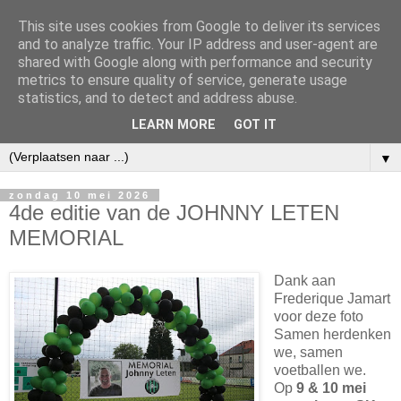
This site uses cookies from Google to deliver its services
and to analyze traffic. Your IP address and user-agent are
shared with Google along with performance and security
metrics to ensure quality of service, generate usage
statistics, and to detect and address abuse.
LEARN MORE
GOT IT
▼
zondag 10 mei 2026
4de editie van de JOHNNY LETEN
MEMORIAL
Dank aan
Frederique Jamart
voor deze foto
Samen herdenken
we, samen
voetballen we.
Op
9 & 10 mei