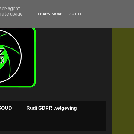
user-agent
erate usage
LEARN MORE
GOT IT
GOUD
Rudi GDPR wetgeving