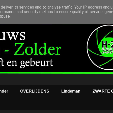
deliver its services and to analyze traffic. Your IP address and 
formance and security metrics to ensure quality of service, gen
abuse.
nder
OVERLIJDENS
Lindeman
ZWARTE 