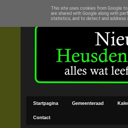
This site uses cookies from Google to 
are shared with Google along with per
statistics, and to detect and address 
Startpagina
Gemeenteraad
Kale
Contact