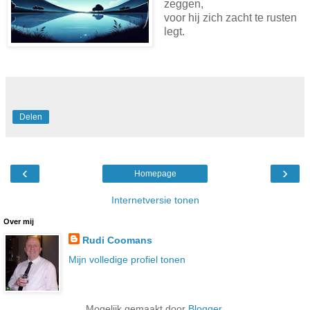
zeggen,
voor hij zich zacht te rusten
legt.
Delen
‹
›
Homepage
Internetversie tonen
Over mij
Rudi Coomans
Mijn volledige profiel tonen
Mogelijk gemaakt door
Blogger
.