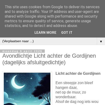
This site uses cookies from Google to deliver its services
and to analyze traffic. Your IP address and user-agent are
shared with Google along with performance and security
metrics to ensure quality of service, generate usage
statistics, and to detect and address abuse.
LEARN MORE
GOT IT
▼
maandag 6 april 2026
Avondlichtje Licht achter de Gordijnen
(dagelijks afsluitgedichtje)
Licht achter de Gordijnen
Een streepje zon bleef
hangen daar,
net op de muur, zo
wonderbaar.
Alsof de dag nog iets wou