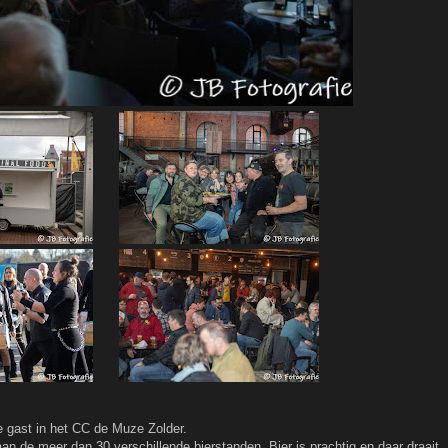
 gast in het CC de Muze Zolder.
n de meer dan 30 verschillende bierstanden. Bier is prachtig en daar draait