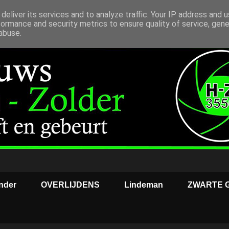
deliver its services and to analyze traffic. Your IP address and 
formance and security metrics to ensure quality of service, gen
abuse.
nder
OVERLIJDENS
Lindeman
ZWARTE 