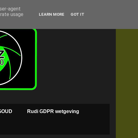
user-agent
erate usage
LEARN MORE
GOT IT
GOUD
Rudi GDPR wetgeving