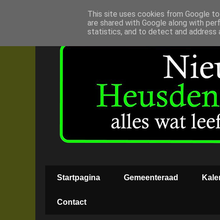
This site uses cookies from Google to 
are shared with Google along with per
statistics, and to detect and address 
Startpagina
Gemeenteraad
Kale
Contact