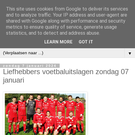
This site uses cookies from Google to deliver its services
and to analyze traffic. Your IP address and user-agent are
shared with Google along with performance and security
metrics to ensure quality of service, generate usage
statistics, and to detect and address abuse.
LEARN MORE
GOT IT
▼
zondag 7 januari 2024
Liefhebbers voetbaluitslagen zondag 07
januari