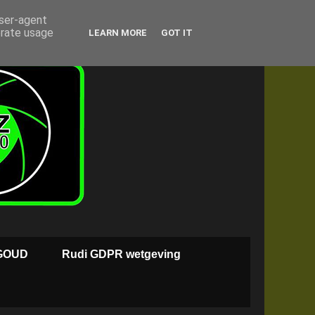
user-agent
erate usage
LEARN MORE
GOT IT
GOUD
Rudi GDPR wetgeving