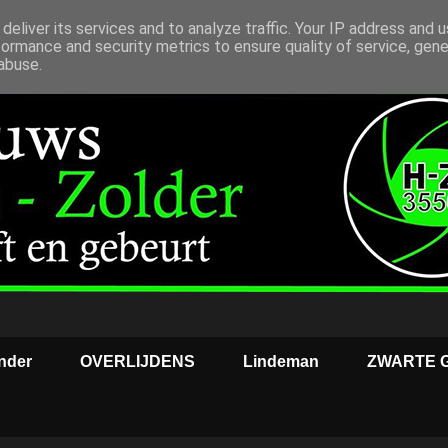
deliver its services and to analyze traffic. Your IP address and 
formance and security metrics to ensure quality of service, gen
abuse.
nder
OVERLIJDENS
Lindeman
ZWARTE 