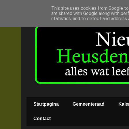
This site uses cookies from Google to 
are shared with Google along with per
statistics, and to detect and address 
Startpagina
Gemeenteraad
Kale
Contact