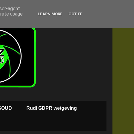
user-agent
erate usage
LEARN MORE
GOT IT
GOUD
Rudi GDPR wetgeving