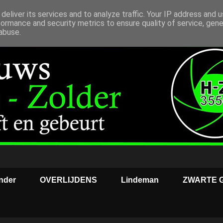
deliver its services and to analyze traffic. Your IP address and 
formance and security metrics to ensure quality of service, gen
abuse.
nder
OVERLIJDENS
Lindeman
ZWARTE 