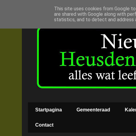
This site uses cookies from Google to 
are shared with Google along with per
statistics, and to detect and address 
Startpagina
Gemeenteraad
Kale
Contact