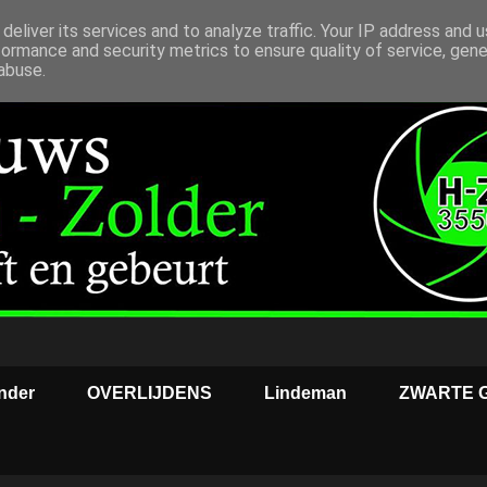
deliver its services and to analyze traffic. Your IP address and 
formance and security metrics to ensure quality of service, gen
abuse.
nder
OVERLIJDENS
Lindeman
ZWARTE 