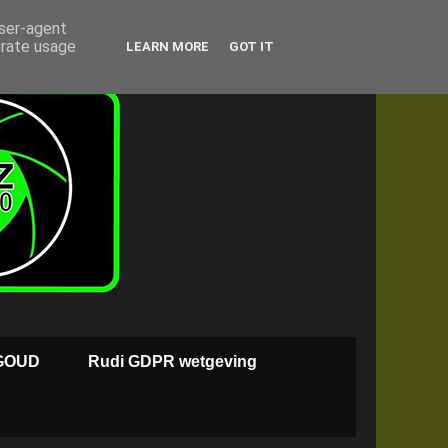
user-agent
erate usage
LEARN MORE
GOT IT
GOUD
Rudi GDPR wetgeving