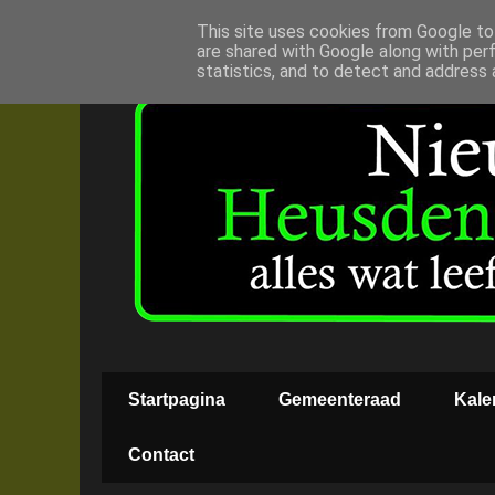
This site uses cookies from Google to 
are shared with Google along with per
statistics, and to detect and address 
Startpagina
Gemeenteraad
Kale
Contact