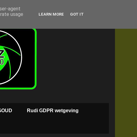
user-agent
erate usage
LEARN MORE
GOT IT
GOUD
Rudi GDPR wetgeving