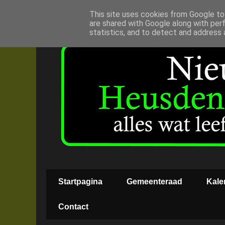
This site uses cookies from Google to 
are shared with Google along with per
statistics, and to detect and address 
Startpagina
Gemeenteraad
Kale
Contact