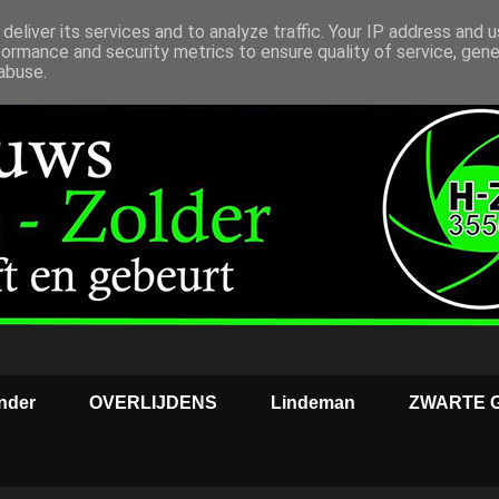
deliver its services and to analyze traffic. Your IP address and 
formance and security metrics to ensure quality of service, gen
abuse.
nder
OVERLIJDENS
Lindeman
ZWARTE 