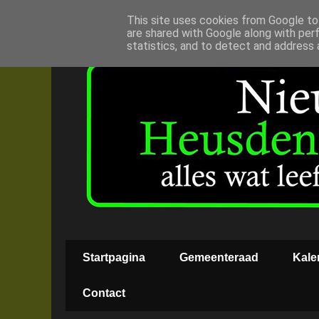
This site uses cookies from Google to 
are shared with Google along with per
statistics, and to detect and address 
Startpagina
Gemeenteraad
Kale
Contact