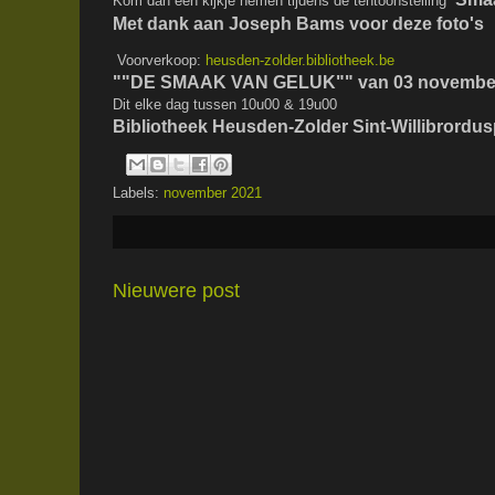
Kom dan een kijkje nemen tijdens de tentoonstelling
Met dank aan Joseph Bams voor deze foto's
Voorverkoop:
heusden-zolder.bibliotheek.be
""DE SMAAK VAN GELUK"" van 03 november 
Dit elke dag tussen 10u00 & 19u00
Bibliotheek Heusden-Zolder Sint-Willibrordus
Labels:
november 2021
Nieuwere post