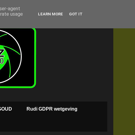
user-agent
erate usage
LEARN MORE
GOT IT
GOUD
Rudi GDPR wetgeving