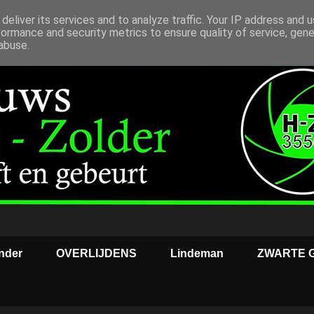
deliver its services and to analyze traffic. Your IP address and 
formance and security metrics to ensure quality of service, gen
abuse.
nder
OVERLIJDENS
Lindeman
ZWARTE 