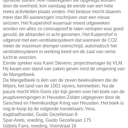
opnieuw starten. Alle maatregelen die opgelegd worden
door de overheid, kon vandaag de eerste van een hele
reeks activiteiten plaats vinden. Het bestuur mocht daarom
meer dan 80 aanwezigen inschrijven voor een nieuw
seizoen. Het Kuipershof waarnaar moest uitgeweken
worden om alles zo coronaproof te laten verlopen was goed
gevuld, de afstanden in acht genomen. Het Kuipershof is
uitgerust met een ventilatiesysteem dat wanneer de CO2
meter de maximum drempel overschrijd, automatisch het
ventilatiesysteem in werking treed om de zaal van verse
lucht te voorzien.
Eerste spreker was Karel Stevens, projectmanager bij VLM.
Hij kwam een stand van zaken geven rond de omgeving van
de Mangelbeek.
De Mangelbeek is één van de zeven beekvalleien die de
Wijers, het land van de 1001 vijvers, kenmerken. Na de
pauze mocht Wim Goris zijn kijk geven over het boek van de
jeugdverenigingen in Heusden-Zolder uitgegeven door de
Geschied en Heemkundige Kring van Heusden. Het boek is
nog te koop bij de volgende handelaars; Vera,
dagbladhandel, Guido Gezellelaan 9
Spar-Arets, voeding, Guido Gezelleaan 175
Gijbels Fans, voeding, Voorstraat 16